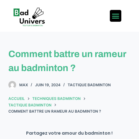
P
a
s
s
e
r
Comment battre un rameur
a
u
au badminton ?
c
o
MAX
JUIN 19, 2024
TACTIQUE BADMINTON
n
t
ACCUEIL
TECHNIQUES BADMINTON
e
TACTIQUE BADMINTON
n
COMMENT BATTRE UN RAMEUR AU BADMINTON ?
u
Partagez votre amour du badminton !