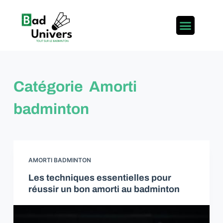
P
a
s
s
e
r
Catégorie
Amorti
a
u
badminton
c
o
n
t
AMORTI BADMINTON
e
Les techniques essentielles pour
n
réussir un bon amorti au badminton​
u