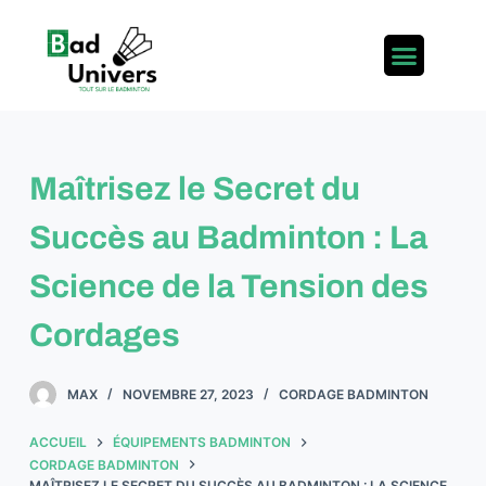
P
a
s
s
e
r
Maîtrisez le Secret du
a
u
Succès au Badminton : La
c
o
Science de la Tension des
n
Cordages
t
e
n
MAX
NOVEMBRE 27, 2023
CORDAGE BADMINTON
u
ACCUEIL
ÉQUIPEMENTS BADMINTON
CORDAGE BADMINTON
MAÎTRISEZ LE SECRET DU SUCCÈS AU BADMINTON : LA SCIENCE