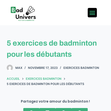
P
a
s
s
e
r
5 exercices de badminton
a
u
pour les débutants​
c
o
MAX
NOVEMBRE 17, 2023
EXERCICES BADMINTON
n
t
ACCUEIL
EXERCICES BADMINTON
e
5 EXERCICES DE BADMINTON POUR LES DÉBUTANTS​
n
u
Partagez votre amour du badminton !