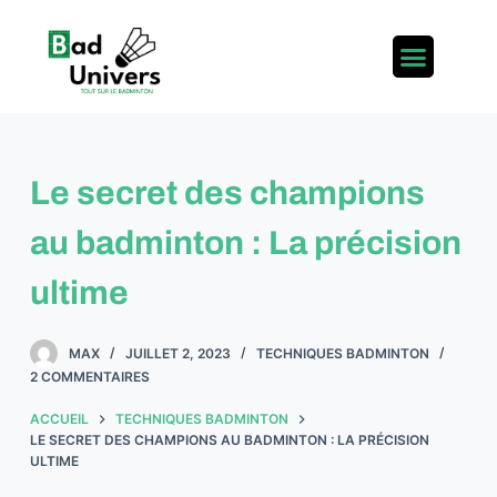
P
a
s
s
e
r
Le secret des champions
a
u
au badminton : La précision
c
o
ultime
n
t
MAX
JUILLET 2, 2023
TECHNIQUES BADMINTON
e
2 COMMENTAIRES
n
ACCUEIL
TECHNIQUES BADMINTON
u
LE SECRET DES CHAMPIONS AU BADMINTON : LA PRÉCISION
ULTIME