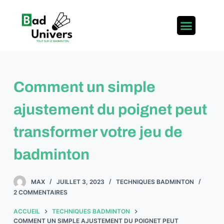
P
a
s
s
e
r
Comment un simple
a
u
ajustement du poignet peut
c
o
transformer votre jeu de
n
badminton
t
e
n
MAX
JUILLET 3, 2023
TECHNIQUES BADMINTON
u
2 COMMENTAIRES
ACCUEIL
TECHNIQUES BADMINTON
COMMENT UN SIMPLE AJUSTEMENT DU POIGNET PEUT